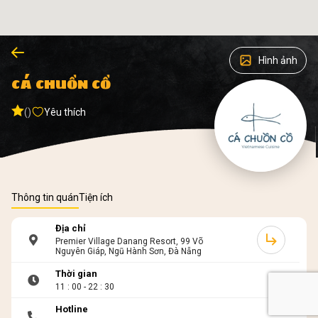
Hình ảnh
CÁ CHUỒN CỒ
()
Yêu thích
Thông tin quán
Tiện ích
Địa chỉ
Premier Village Danang Resort, 99 Võ
Nguyên Giáp, Ngũ Hành Sơn, Đà Nẵng
Thời gian
11 : 00 - 22 : 30
Hotline