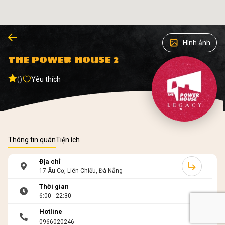
Hình ảnh
THE POWER HOUSE 2
()
Yêu thích
Thông tin quán
Tiện ích
Địa chỉ
17 Âu Cơ, Liên Chiểu, Đà Nẵng
Thời gian
6:00 - 22:30
Hotline
0966020246