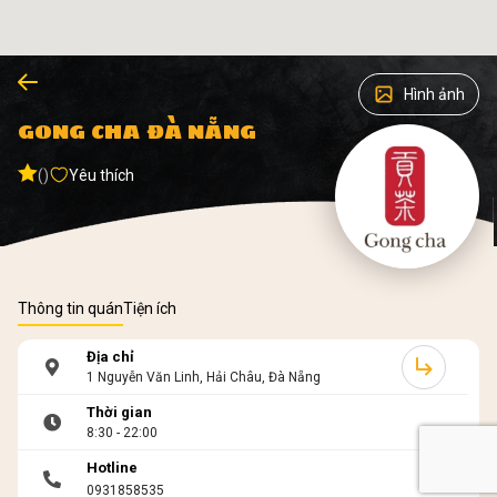
Hình ảnh
GONG CHA ĐÀ NẴNG
()
Yêu thích
Thông tin quán
Tiện ích
Địa chỉ
1 Nguyễn Văn Linh, Hải Châu, Đà Nẵng
Thời gian
8:30 - 22:00
Hotline
0931858535