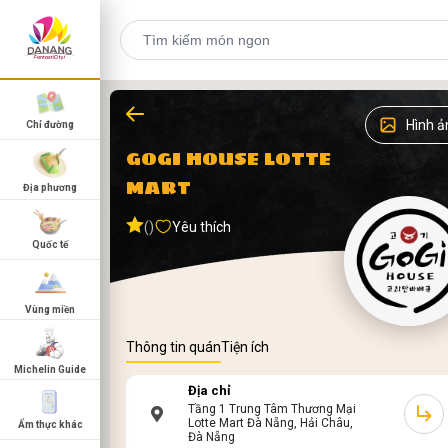
Hình ả
Chỉ đường
GOGI HOUSE LOTTE
MART
Địa phương
()
Yêu thích
Quốc tế
Vùng miền
Thông tin quán
Tiện ích
Michelin Guide
Địa chỉ
Tầng 1 Trung Tâm Thương Mại
Lotte Mart Đà Nẵng, Hải Châu,
Ẩm thực khác
Đà Nẵng