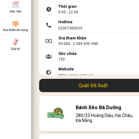
Thời gian
Đặc sản
9:00 - 22:00
Hotline
02367300539
Địa điểm ăn uống
Giá tham khảo
59.000 - 2.589.000 VND
Giải trí
Sức chứa
150
Website
https://gogi.com.vn/
Quán Đề Xuất
Link menu
https://gogi.com.vn/mon-le
Bánh Xèo Bà Dưỡng
280/23 Hoàng Diệu, Hải Châu,
Đà Nẵng