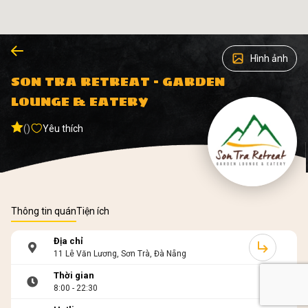
Hình ảnh
SON TRA RETREAT - GARDEN
LOUNGE & EATERY
()
Yêu thích
Thông tin quán
Tiện ích
Địa chỉ
11 Lê Văn Lương, Sơn Trà, Đà Nẵng
Thời gian
8:00 - 22:30