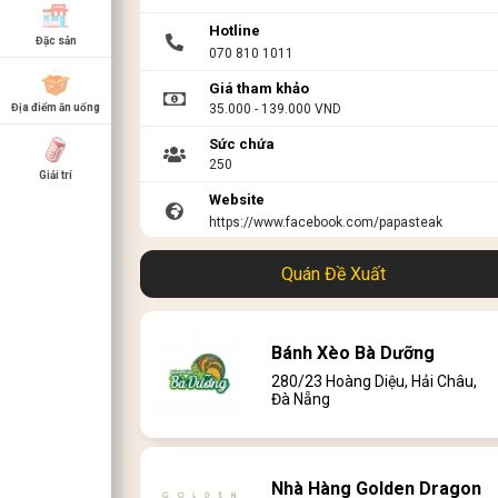
Hotline
Đặc sản
070 810 1011
Giá tham khảo
35.000 - 139.000 VND
Địa điểm ăn uống
Sức chứa
250
Giải trí
Website
https://www.facebook.com/papasteak
Link menu
Quán Đề Xuất
Bánh Xèo Bà Dưỡng
280/23 Hoàng Diệu, Hải Châu,
Đà Nẵng
Nhà Hàng Golden Dragon