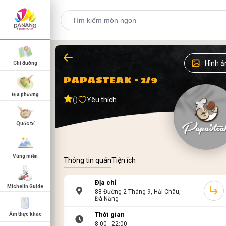
Hình ả
Chỉ đường
PAPASTEAK - 2/9
Địa phương
()
Yêu thích
Quốc tế
Vùng miền
Thông tin quán
Tiện ích
Địa chỉ
Michelin Guide
88 Đường 2 Tháng 9, Hải Châu,
Đà Nẵng
Thời gian
Ẩm thực khác
8:00 - 22:00