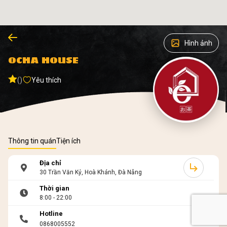
Hình ảnh
OCHA HOUSE
()
Yêu thích
Thông tin quán
Tiện ích
Địa chỉ
30 Trần Văn Kỷ, Hoà Khánh, Đà Nẵng
Thời gian
8:00 - 22:00
Hotline
0868005552