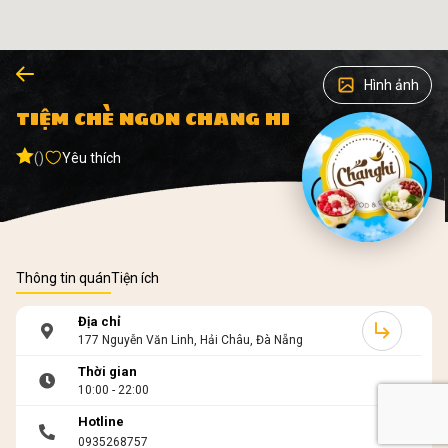
Hình ảnh
TIỆM CHÈ NGON CHANG HI
()
Yêu thích
Thông tin quán
Tiện ích
Địa chỉ
177 Nguyễn Văn Linh, Hải Châu, Đà Nẵng
Thời gian
10:00 - 22:00
Hotline
0935268757