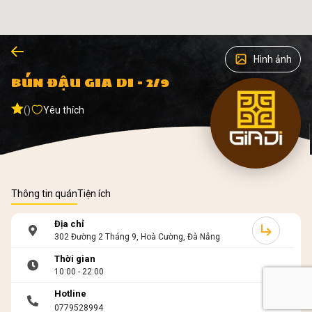
Hình ảnh
BÚN ĐẬU GIA DI - 2/9
()
Yêu thích
Thông tin quán
Tiện ích
Địa chỉ
302 Đường 2 Tháng 9, Hoà Cường, Đà Nẵng
Thời gian
10:00 - 22:00
Hotline
0779528994