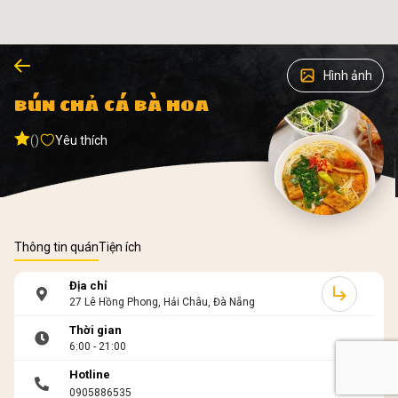
Hình ảnh
BÚN CHẢ CÁ BÀ HOA
()
Yêu thích
Thông tin quán
Tiện ích
Địa chỉ
27 Lê Hồng Phong, Hải Châu, Đà Nẵng
Thời gian
6:00 - 21:00
Hotline
0905886535