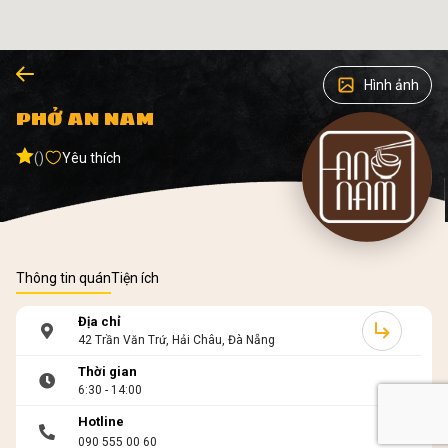
Hình ảnh
PHỞ AN NAM
()
Yêu thích
Thông tin quán
Tiện ích
Địa chỉ
42 Trần Văn Trứ, Hải Châu, Đà Nẵng
Thời gian
6:30 - 14:00
Hotline
090 555 00 60