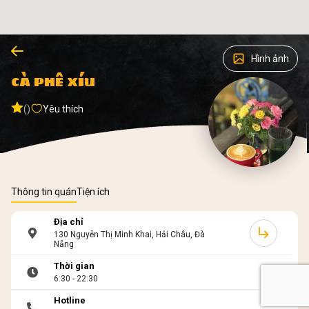
Hình ảnh
CÀ PHÊ XÍU
()
Yêu thích
Thông tin quán
Tiện ích
Địa chỉ
130 Nguyễn Thị Minh Khai, Hải Châu, Đà
Nẵng
Thời gian
6:30 - 22:30
Hotline