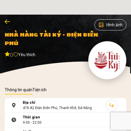
Hình ảnh
NHÀ HÀNG TÀI KÝ - ĐIỆN BIÊN
PHỦ
()
Yêu thích
Thông tin quán
Tiện ích
Địa chỉ
478 A2 Điện Biên Phủ, Thanh Khê, Đà Nẵng
Thời gian
9:00 - 22:00