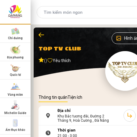
Hình ả
Chỉ đường
TOP TV CLUB
Địa phương
()
Yêu thích
Quốc tế
Vùng miền
Thông tin quán
Tiện ích
Địa chỉ
Michelin Guide
Khu Bắc tượng đài, Đường 2
Tháng 9, Hoà Cường , Đà Nẵng
Thời gian
Ẩm thực khác
21:00 - 3:00