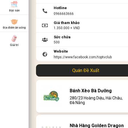
Hotline
Đặc sản
0966663666
Giá tham khảo
1.350.000 + VND
Địa điểm ăn uống
Sức chứa
500
Giải trí
Website
https://www.facebook.com/toptvclub
Link menu
Quán Đề Xuất
https://s.net.vn/S6fJ
Bánh Xèo Bà Dưỡng
280/23 Hoàng Diệu, Hải Châu,
Đà Nẵng
Nhà Hàng Golden Dragon