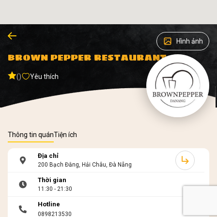
Hình ảnh
BROWN PEPPER RESTAURANT
()
Yêu thích
Thông tin quán
Tiện ích
Địa chỉ
200 Bạch Đằng, Hải Châu, Đà Nẵng
Thời gian
11:30 - 21:30
Hotline
0898213530