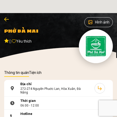
Hình ảnh
PHỞ BÀ MAI
()
Yêu thích
Thông tin quán
Tiện ích
Địa chỉ
272-274 Nguyễn Phước Lan, Hòa Xuân, Đà
Nẵng
Thời gian
06:00 - 12:00
Hotline