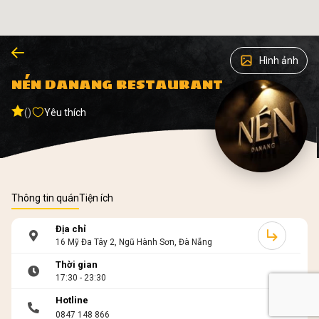
Hình ảnh
NÉN DANANG RESTAURANT
()
Yêu thích
Thông tin quán
Tiện ích
Địa chỉ
16 Mỹ Đa Tây 2, Ngũ Hành Sơn, Đà Nẵng
Thời gian
17:30 - 23:30
Hotline
0847 148 866