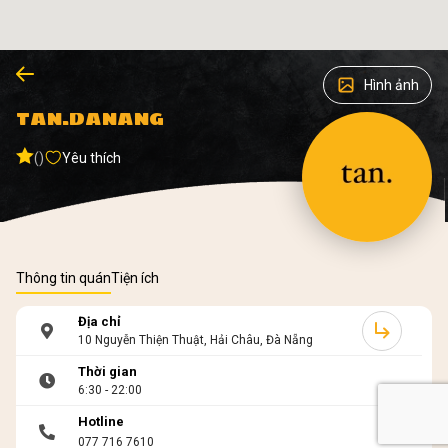
Hình ảnh
TAN.DANANG
()
Yêu thích
Thông tin quán
Tiện ích
Địa chỉ
10 Nguyễn Thiện Thuật, Hải Châu, Đà Nẵng
Thời gian
6:30 - 22:00
Hotline
077 716 7610