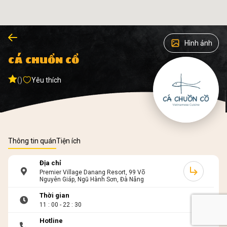
Hình ảnh
CÁ CHUỒN CỒ
()
Yêu thích
Thông tin quán
Tiện ích
Địa chỉ
Premier Village Danang Resort, 99 Võ
Nguyên Giáp, Ngũ Hành Sơn, Đà Nẵng
Thời gian
11 : 00 - 22 : 30
Hotline