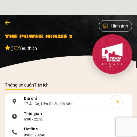
Hình ảnh
THE POWER HOUSE 2
()
Yêu thích
Thông tin quán
Tiện ích
Địa chỉ
17 Âu Cơ, Liên Chiểu, Đà Nẵng
Thời gian
6:00 - 22:30
Hotline
0966020246