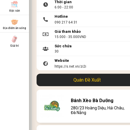
Thời gian
6:00 - 22:00
Đặc sản
Hotline
090 217 64 31
Địa điểm ăn uống
Giá tham khảo
15.000 - 35.000VND
Sức chứa
Giải trí
30
Website
https://s.net.vn/zi2i
Link menu
Quán Đề Xuất
Bánh Xèo Bà Dưỡng
280/23 Hoàng Diệu, Hải Châu,
Đà Nẵng