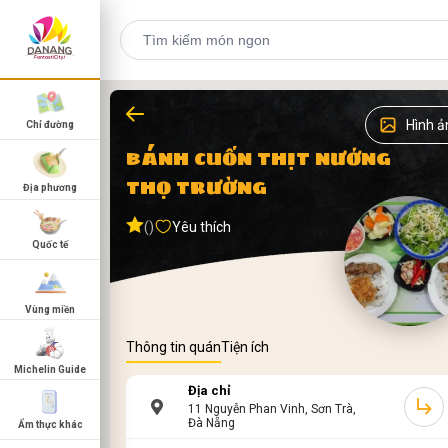
Hình ả
Chỉ đường
BÁNH CUỐN THỊT NƯỚNG
THỌ TRƯỜNG
Địa phương
()
Yêu thích
Quốc tế
Vùng miền
Thông tin quán
Tiện ích
Michelin Guide
Địa chỉ
11 Nguyễn Phan Vinh, Sơn Trà,
Đà Nẵng
Ẩm thực khác