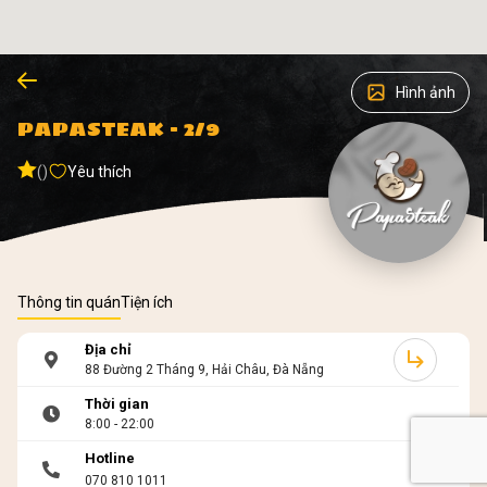
Hình ảnh
PAPASTEAK - 2/9
()
Yêu thích
Thông tin quán
Tiện ích
Địa chỉ
88 Đường 2 Tháng 9, Hải Châu, Đà Nẵng
Thời gian
8:00 - 22:00
Hotline
070 810 1011