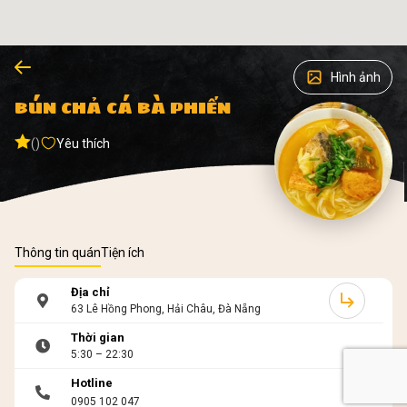
Hình ảnh
BÚN CHẢ CÁ BÀ PHIẾN
()
Yêu thích
Thông tin quán
Tiện ích
Địa chỉ
63 Lê Hồng Phong, Hải Châu, Đà Nẵng
Thời gian
5:30 – 22:30
Hotline
0905 102 047