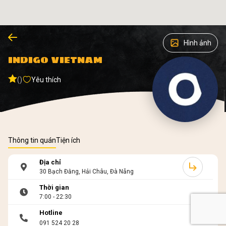
Hình ảnh
INDIGO VIETNAM
()
Yêu thích
Thông tin quán
Tiện ích
Địa chỉ
30 Bạch Đằng, Hải Châu, Đà Nẵng
Thời gian
7:00 - 22:30
Hotline
091 524 20 28