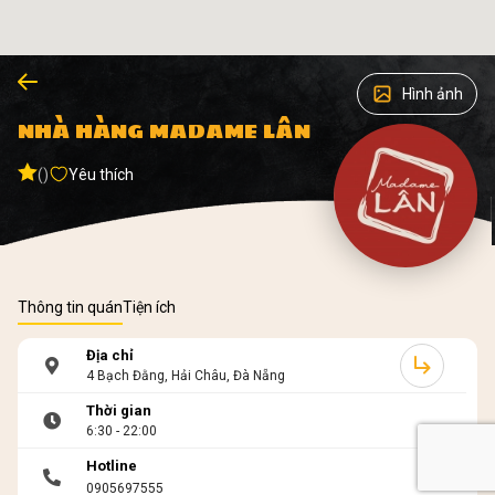
Hình ảnh
NHÀ HÀNG MADAME LÂN
()
Yêu thích
Thông tin quán
Tiện ích
Địa chỉ
4 Bạch Đằng, Hải Châu, Đà Nẵng
Thời gian
6:30 - 22:00
Hotline
0905697555