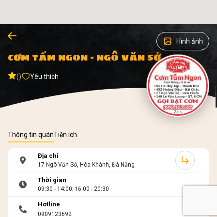
Hình ảnh
CƠM TẤM NGON - NGÔ VĂN SỞ
()
Yêu thích
Thông tin quán
Tiện ích
Địa chỉ
17 Ngô Văn Sở, Hòa Khánh, Đà Nẵng
Thời gian
09:30 - 14:00; 16:00 - 20:30
Hotline
0909123692