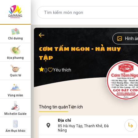
Hình ả
Chỉ đường
CƠM TẤM NGON - HÀ HUY
TẬP
Địa phương
()
Yêu thích
Quốc tế
Vùng miền
Thông tin quán
Tiện ích
Michelin Guide
Địa chỉ
85 Hà Huy Tập, Thanh Khê, Đà
Nẵng
Ẩm thực khác