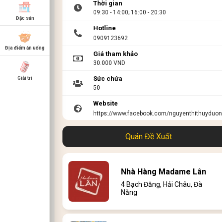
Thời gian
09:30 - 14:00; 16:00 - 20:30
Đặc sản
Hotline
0909123692
Địa điểm ăn uống
Giá tham khảo
30.000 VND
Sức chứa
Giải trí
50
Website
https://www.facebook.com/nguyenthithuyduo
Link menu
Quán Đề Xuất
Nhà Hàng Madame Lân
4 Bạch Đằng, Hải Châu, Đà
Nẵng