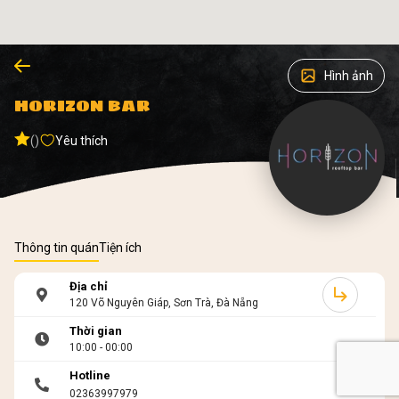
Hình ảnh
HORIZON BAR
()
Yêu thích
Thông tin quán
Tiện ích
Địa chỉ
120 Võ Nguyên Giáp, Sơn Trà, Đà Nẵng
Thời gian
10:00 - 00:00
Hotline
02363997979