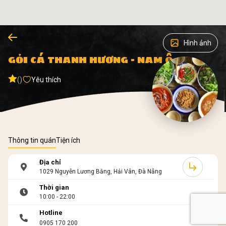
Hình ảnh
GỎI CÁ THANH HƯƠNG - NAM Ô
()
Yêu thích
Thông tin quán
Tiện ích
Địa chỉ
1029 Nguyễn Lương Bằng, Hải Vân, Đà Nẵng
Thời gian
10:00 - 22:00
Hotline
0905 170 200