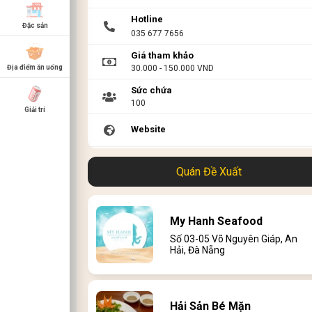
Hotline
Đặc sản
035 677 7656
Giá tham khảo
30.000 - 150.000 VND
Địa điểm ăn uống
Sức chứa
100
Giải trí
Website
Link menu
Quán Đề Xuất
My Hanh Seafood
Số 03-05 Võ Nguyên Giáp, An
Hải, Đà Nẵng
Hải Sản Bé Mặn