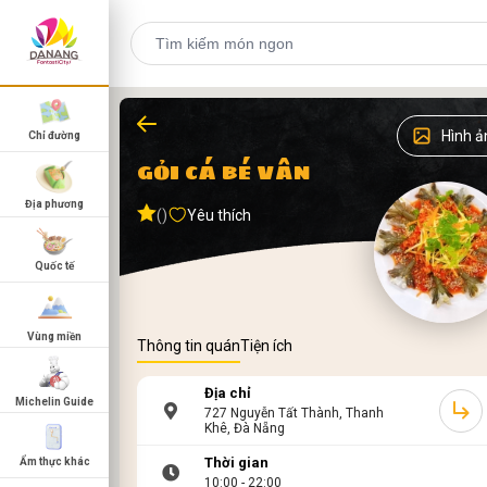
Hình ả
Chỉ đường
GỎI CÁ BÉ VÂN
Địa phương
()
Yêu thích
Quốc tế
Vùng miền
Thông tin quán
Tiện ích
Địa chỉ
Michelin Guide
727 Nguyễn Tất Thành, Thanh
Khê, Đà Nẵng
Thời gian
Ẩm thực khác
10:00 - 22:00