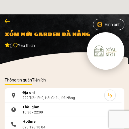
Hình ảnh
XÓM MỚI GARDEN ĐÀ NẴNG
()
Yêu thích
Thông tin quán
Tiện ích
Địa chỉ
222 Trần Phú, Hải Châu, Đà Nẵng
Thời gian
10:30 - 22:00
Hotline
093 195 10 04