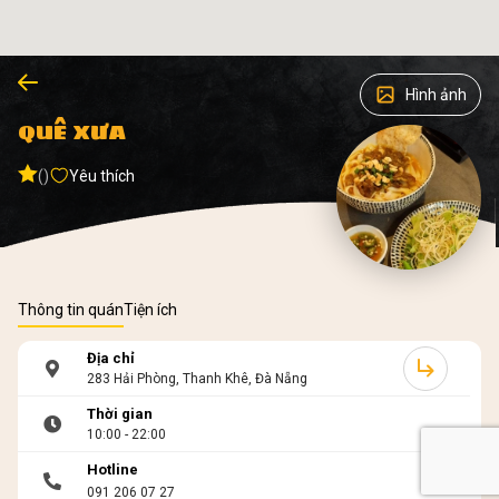
Hình ảnh
QUÊ XƯA
()
Yêu thích
Thông tin quán
Tiện ích
Địa chỉ
283 Hải Phòng, Thanh Khê, Đà Nẵng
Thời gian
10:00 - 22:00
Hotline
091 206 07 27