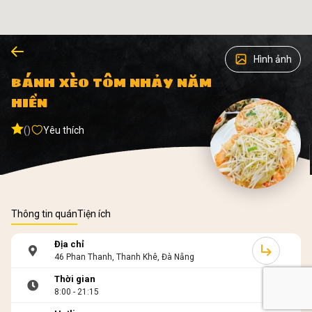
Hình ảnh
BÁNH XÈO TÔM NHẢY NĂM
HIỀN
()
Yêu thích
Thông tin quán
Tiện ích
Địa chỉ
46 Phan Thanh, Thanh Khê, Đà Nẵng
Thời gian
8:00 - 21:15