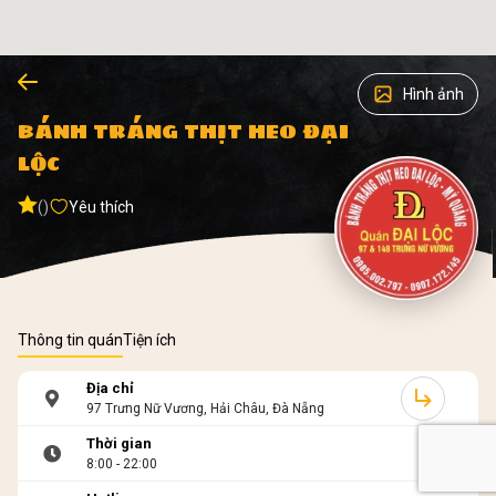
Hình ảnh
BÁNH TRÁNG THỊT HEO ĐẠI
LỘC
()
Yêu thích
Thông tin quán
Tiện ích
Địa chỉ
97 Trưng Nữ Vương, Hải Châu, Đà Nẵng
Thời gian
8:00 - 22:00