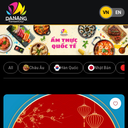
VN
EN
All
Châu Âu
Hàn Quốc
Nhật Bản