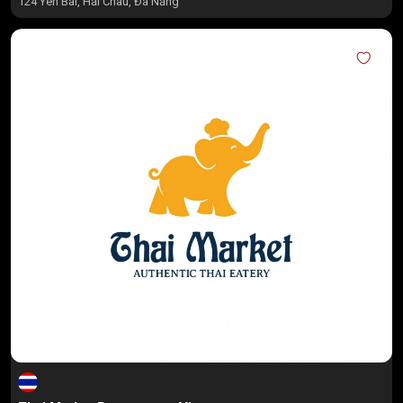
124 Yên Bái, Hải Châu, Đà Nẵng