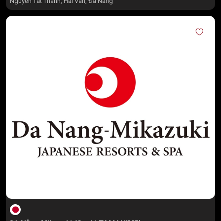
Nguyễn Tất Thành, Hải Vân, Đà Nẵng