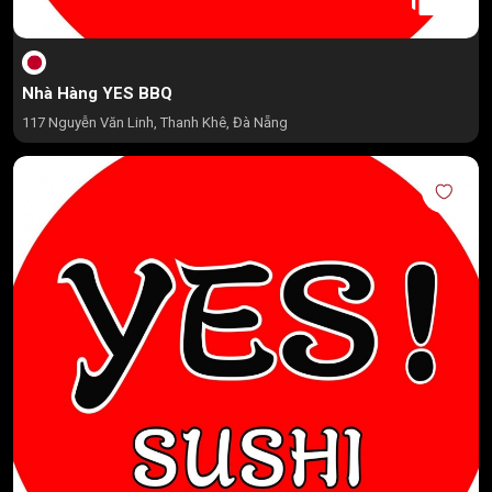
Nhà Hàng YES BBQ
117 Nguyễn Văn Linh, Thanh Khê, Đà Nẵng