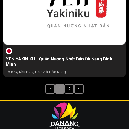
YEN YAKINIKU - Quán Nướng Nhật Bản Đà Nẵng Bình
Minh
Lô B24, Khu B2.2, Hải Châu, Đà Nẵng
‹
1
2
›