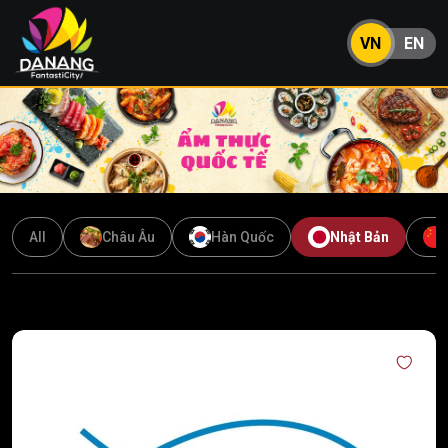
VN
EN
All
Châu Âu
Hàn Quốc
Nhật Bản