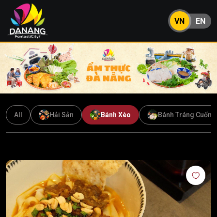
VN
EN
All
Hải Sản
Bánh Xèo
Bánh Tráng Cuốn T