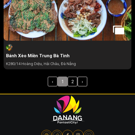
Bánh Xèo Miền Trung Bà Tình
K280/14 Hoàng Diệu, Hải Châu, Đà Nẵng
‹
1
2
›