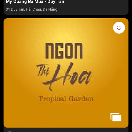
Mỳ Quảng Bà Mua - Duy Tân
31 Duy Tân, Hải Châu, Đà Nẵng