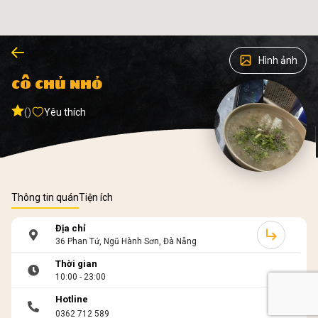
Hình ảnh
CÔ CHỦ NHỎ
()
Yêu thích
Thông tin quán
Tiện ích
Địa chỉ
36 Phan Tứ, Ngũ Hành Sơn, Đà Nẵng
Thời gian
10:00 - 23:00
Hotline
0362 712 589