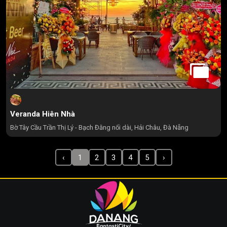
Veranda Hiên Nhà
Bờ Tây Cầu Trần Thị Lý - Bạch Đằng nối dài, Hải Châu, Đà Nẵng
‹
1
2
3
4
5
›