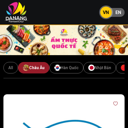
VN
EN
All
Châu Âu
Hàn Quốc
Nhật Bản