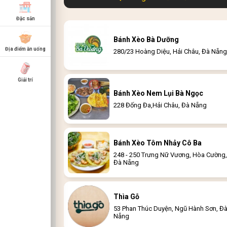
Đặc sản
Bánh Xèo Bà Dưỡng
Địa điểm ăn uống
280/23 Hoàng Diệu, Hải Châu, Đà Nẵng
Giải trí
Bánh Xèo Nem Lụi Bà Ngọc
228 Đống Đa,Hải Châu, Đà Nẵng
Bánh Xèo Tôm Nhảy Cô Ba
248 - 250 Trưng Nữ Vương, Hòa Cường,
Đà Nẵng
Thìa Gỗ
53 Phan Thúc Duyện, Ngũ Hành Sơn, Đ
Nẵng