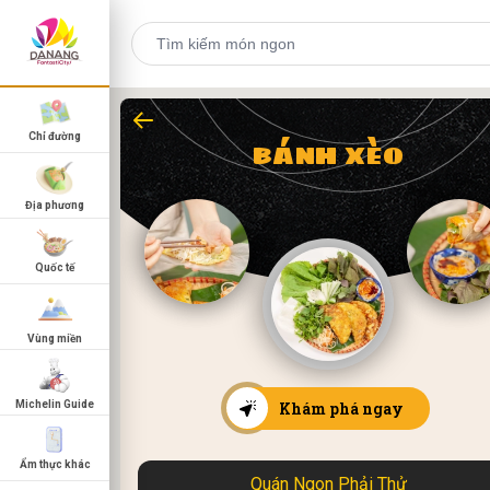
Chỉ đường
BÁNH XÈO
Địa phương
Quốc tế
Vùng miền
Michelin Guide
Khám phá ngay
Ẩm thực khác
Quán Ngon Phải Thử